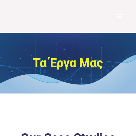
Τα Έργα Μας