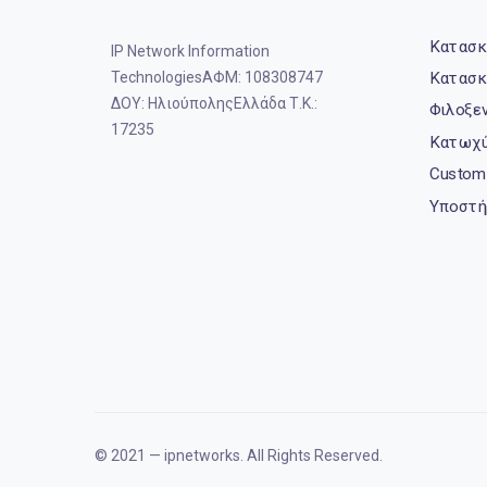
Κατασκ
IP Network Information
Κατασκ
TechnologiesΑΦΜ: 108308747
ΔΟΥ: ΗλιούποληςΕλλάδα Τ.Κ.:
Φιλοξε
17235
Κατωχύ
Custom
Υποστή
© 2021 — ipnetworks. All Rights Reserved.